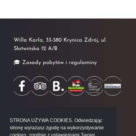
Willa Karla, 33-380 Krynica Zdrój, ul.
Słotwińska 12 A/B
🎓 Zasady pobytów i regulaminy
STRONA UŻYWA COOKIES. Odwiedzając
Wszelkie prawa zastrzeżone © 2024 by
stronę wyrażasz zgodę na wykorzystywanie
cookies, zgodnie z ustawieniami Twojej
Format WS